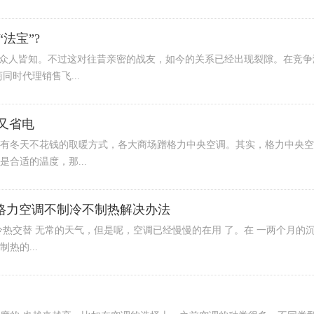
法宝”?
经众人皆知。不过这对往昔亲密的战友，如今的关系已经出现裂隙。在竞争
时代理销售飞...
又省电
有冬天不花钱的取暖方式，各大商场蹭格力中央空调。其实，格力中央空调
合适的温度，那...
格力空调不制冷不制热解决办法
冷热交替 无常的天气，但是呢，空调已经慢慢的在用 了。在 一两个月的
热的...