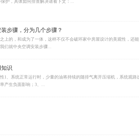
保护，具体如何排查解决请看下文：...
安装步骤，分为几个步骤？
之上的，和成为了一体，这样不仅不会破环家中房屋设计的美观性，还能
们就中央空调安装步骤...
用知识
性1、系统正常运行时，少量的油将持续的随排气离开压缩机，系统观路
产生负面影响；3、...